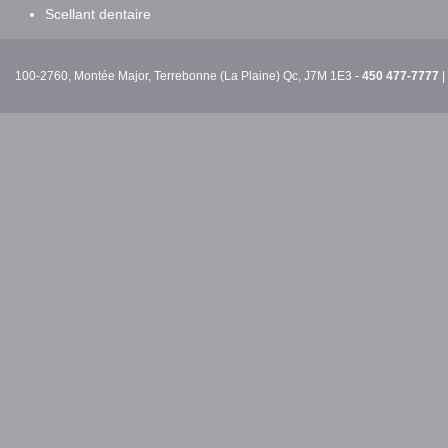
Scellant dentaire
100-2760, Montée Major, Terrebonne (La Plaine) Qc, J7M 1E3 -
450 477-7777
|