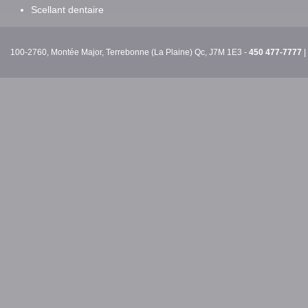
Scellant dentaire
100-2760, Montée Major, Terrebonne (La Plaine) Qc, J7M 1E3 -
450 477-7777
|